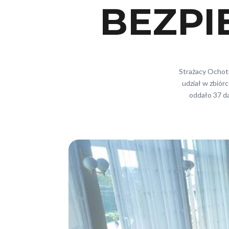
BEZPI
Strażacy Ochotn
udział w zbiór
oddało 37 d