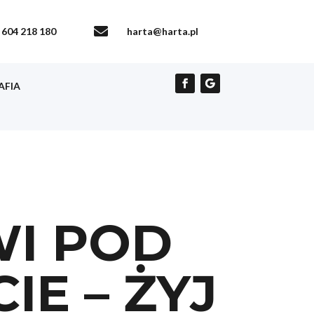

604 218 180
harta@harta.pl
AFIA
WI POD
IE – ŻYJ