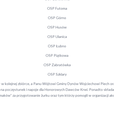
OSP Futoma
OSP Górno
OSP Husów
OSP Ulanica
OSP Łubno
OSP Piątkowa
OSP Zabratówka
OSP Szklary
w kolejnej zbiórce, a Panu Wójtowi Gminy Dynów Wojciechowi Piech oraz
na poczęstunek i napoje dla Honorowych Dawców Krwi. Ponadto składam
maków” za przygotowanie żurku oraz tym którzy pomogli w organizacji akcj