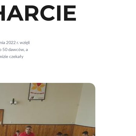
HARCIE
a 2022 r. wzięli
ło 50 dawców, a
izie czekały