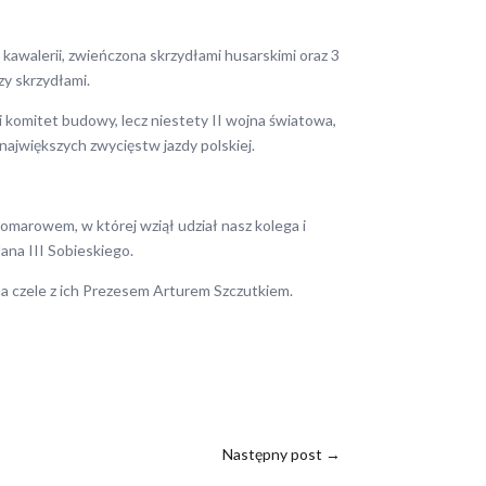
awalerii, zwieńczona skrzydłami husarskimi oraz 3
zy skrzydłami.
komitet budowy, lecz niestety II wojna światowa,
ajwiększych zwycięstw jazdy polskiej.
omarowem, w której wziął udział nasz kolega i
ana III Sobieskiego.
na czele z ich Prezesem Arturem Szczutkiem.
Następny post
→