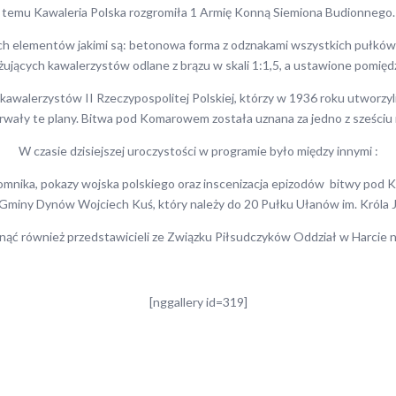
temu Kawaleria Polska rozgromiła 1 Armię Konną Siemiona Budionnego.
h elementów jakimi są: betonowa forma z odznakami wszystkich pułków k
żujących kawalerzystów odlane z brązu w skali 1:1,5, a ustawione pomięd
lerzystów II Rzeczypospolitej Polskiej, którzy w 1936 roku utworzyli 
rwały te plany. Bitwa pod Komarowem została uznana za jedno z sześciu n
W czasie dzisiejszej uroczystości w programie było między innymi :
omnika, pokazy wojska polskiego oraz inscenizacja epizodów bitwy pod K
Gminy Dynów Wojciech Kuś, który należy do 20 Pułku Ułanów im. Króla J
knąć również przedstawicieli ze Związku Piłsudczyków Oddział w Harcie 
[nggallery id=319]