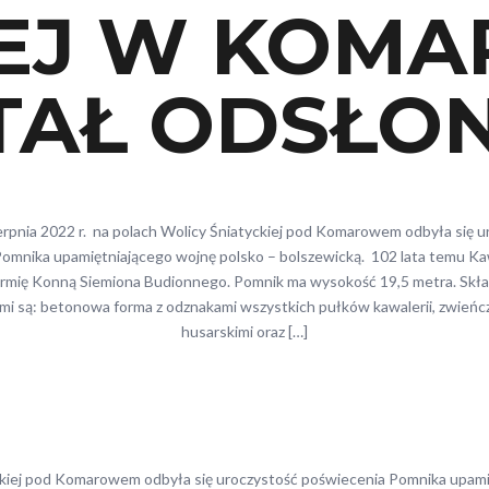
EJ W KOMA
TAŁ ODSŁON
erpnia 2022 r. na polach Wolicy Śniatyckiej pod Komarowem odbyła się 
omnika upamiętniającego wojnę polsko – bolszewicką. 102 lata temu Ka
Armię Konną Siemiona Budionnego. Pomnik ma wysokość 19,5 metra. Skła
mi są: betonowa forma z odznakami wszystkich pułków kawalerii, zwieńc
husarskimi oraz […]
yckiej pod Komarowem odbyła się uroczystość poświecenia Pomnika upami