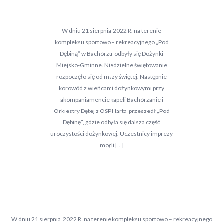
W dniu 21 sierpnia 2022 R. na terenie
kompleksu sportowo – rekreacyjnego „Pod
Dębiną” w Bachórzu odbyły się Dożynki
Miejsko-Gminne. Niedzielne świętowanie
rozpoczęło się od mszy świętej. Następnie
korowód z wieńcami dożynkowymi przy
akompaniamencie kapeli Bachórzanie i
Orkiestry Dętej z OSP Harta przeszedł „Pod
Dębinę”, gdzie odbyła się dalsza część
uroczystości dożynkowej. Uczestnicy imprezy
mogli […]
W dniu 21 sierpnia 2022 R. na terenie kompleksu sportowo – rekreacyjnego