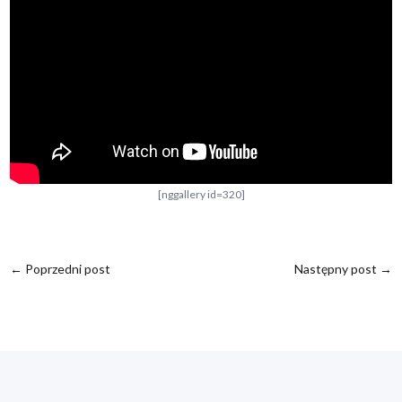
[nggallery id=320]
←
Poprzedni post
Następny post
→