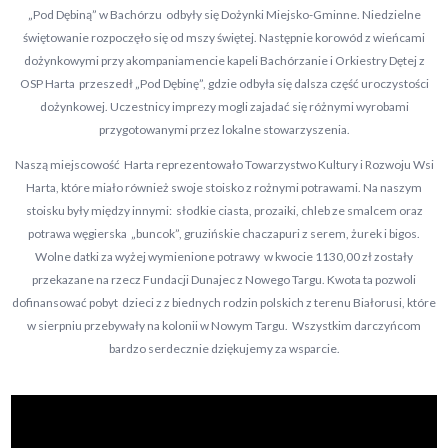
„Pod Dębiną” w Bachórzu odbyły się Dożynki Miejsko-Gminne. Niedzielne
świętowanie rozpoczęło się od mszy świętej. Następnie korowód z wieńcami
dożynkowymi przy akompaniamencie kapeli Bachórzanie i Orkiestry Dętej z
OSP Harta przeszedł „Pod Dębinę”, gdzie odbyła się dalsza część uroczystości
dożynkowej. Uczestnicy imprezy mogli zajadać się różnymi wyrobami
przygotowanymi przez lokalne stowarzyszenia.
Naszą miejscowość Harta reprezentowało Towarzystwo Kultury i Rozwoju Wsi
Harta, które miało również swoje stoisko z rożnymi potrawami. Na naszym
stoisku były między innymi: słodkie ciasta, prozaiki, chleb ze smalcem oraz
potrawa węgierska „buncok”, gruzińskie chaczapuri z serem, żurek i bigos.
Wolne datki za wyżej wymienione potrawy w kwocie 1130,00 zł zostały
przekazane na rzecz Fundacji Dunajec z Nowego Targu. Kwota ta pozwoli
dofinansować pobyt dzieci z z biednych rodzin polskich z terenu Białorusi, które
w sierpniu przebywały na kolonii w Nowym Targu. Wszystkim darczyńcom
bardzo serdecznie dziękujemy za wsparcie.