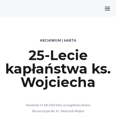
ARCHIWUM
|
HARTA
25-Lecie
kapłaństwa ks.
Wojciecha
Niedziela 21.08.2022 była szczególnym dniem
dla naszej parafii. Ks. Wojciech Wojtas