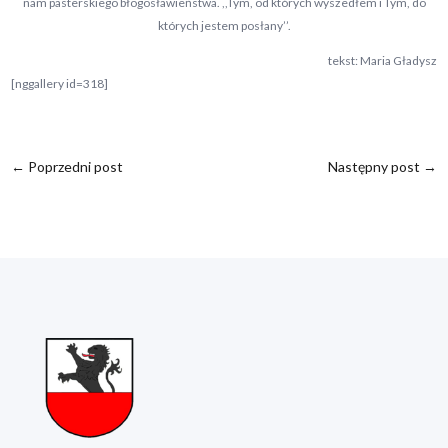
nam pasterskiego błogosławieństwa. ,,Tym, od których wyszedłem i Tym, do
których jestem posłany’’.
tekst: Maria Gładysz
[nggallery id=318]
←
Poprzedni post
Następny post
→