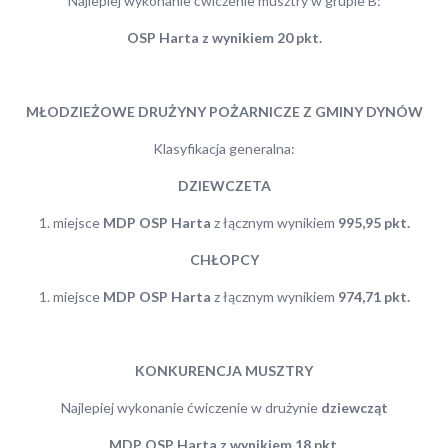
Najlepiej wykonanie ćwiczenie musztry w grupie B:
OSP Harta z wynikiem 20 pkt.
MŁODZIEŻOWE DRUŻYNY POŻARNICZE Z GMINY DYNÓW
Klasyfikacja generalna:
DZIEWCZETA
1. miejsce
MDP OSP Harta
z łącznym wynikiem
995,95 pkt.
CHŁOPCY
1. miejsce
MDP OSP Harta
z łącznym wynikiem
974,71 pkt.
KONKURENCJA MUSZTRY
Najlepiej wykonanie ćwiczenie w drużynie
dziewcząt
MDP OSP Harta z wynikiem 18 pkt.