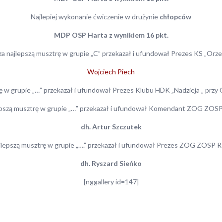
Najlepiej wykonanie ćwiczenie w drużynie
chłopców
MDP OSP Harta z wynikiem 16 pkt.
za najlepszą musztrę w grupie „C” przekazał i ufundował Prezes KS „Orze
Wojciech Piech
ę w grupie „…” przekazał i ufundował Prezes Klubu HDK „Nadzieja „ prz
lepszą musztrę w grupie „…” przekazał i ufundował Komendant ZOG ZOS
dh. Artur Szczutek
jlepszą musztrę w grupie „….” przekazał i ufundował Prezes ZOG ZOSP
dh. Ryszard Sieńko
[nggallery id=147]