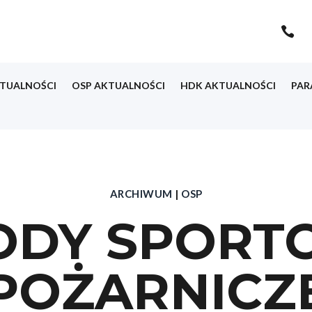

TUALNOŚCI
OSP AKTUALNOŚCI
HDK AKTUALNOŚCI
PAR
ARCHIWUM
|
OSP
DY SPORT
POŻARNICZ