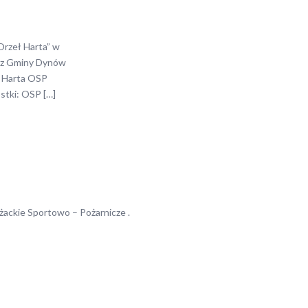
rzeł Harta” w
w z Gminy Dynów
P Harta OSP
tki: OSP […]
żackie Sportowo – Pożarnicze .