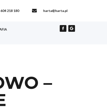

604 218 180
harta@harta.pl
AFIA
OWO –
E