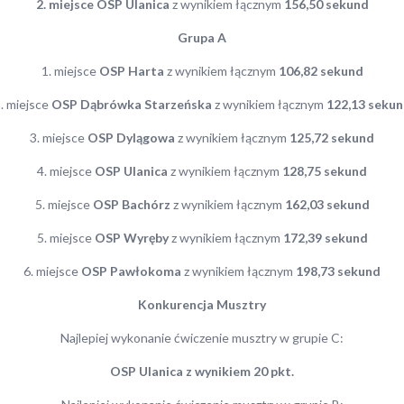
2. miejsce OSP Ulanica
z wynikiem łącznym
156,50 sekund
Grupa A
1. miejsce
OSP Harta
z wynikiem łącznym
106,82 sekund
. miejsce
OSP Dąbrówka Starzeńska
z wynikiem łącznym
122,13 seku
3. miejsce
OSP Dylągowa
z wynikiem łącznym
125,72 sekund
4. miejsce
OSP Ulanica
z wynikiem łącznym
128,75 sekund
5. miejsce
OSP Bachórz
z wynikiem łącznym
162,03 sekund
5. miejsce
OSP Wyręby
z wynikiem łącznym
172,39 sekund
6. miejsce
OSP Pawłokoma
z wynikiem łącznym
198,73 sekund
Konkurencja Musztry
Najlepiej wykonanie ćwiczenie musztry w grupie C:
OSP Ulanica z wynikiem 20 pkt.