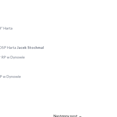
ł” Harta
y OSP Harta
Jacek Stochmal
P RP w Dynowie
 RP w Dynowie
Następny post
→