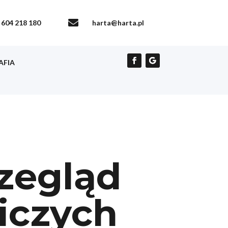

604 218 180
harta@harta.pl
AFIA
zegląd
iczych