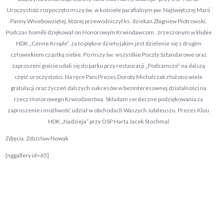
Uroczystość rozpoczęto mszą św. w kościele parafialnym pw. Najświętszej Marii
Panny Wniebowziętej, której przewodniczył ks. dziekan Zbigniew Piotrowski.
Podczas homilii dziękował on Honorowym Krwiodawcom , zrzeszonym w klubie
HDK „Cenne Krople”, za to piękne dzieło jakim jest dzielenie się z drugim
człowiekiem cząstką siebie. Po mszy św. wszystkie Poczty Sztandarowe oraz
zaproszeni goście udali się do parku przy restauracji „Podzamcze” na dalszą
część uroczystości. Na ręce Pani Prezes Doroty Michalczak złożono wiele
gratulacji oraz życzeń dalszych sukcesów w bezinteresownej działalności na
rzecz Honorowego Krwiodawstwa. Składam serdeczne podziękowania za
zaproszenie i możliwość udział w obchodach Waszych Jubileuszu. Prezes Kluu
HDK „Nadzieja” przy OSP Harta Jacek Stochmal
Zdjęcia. Zdzisław Nowak
[nggallery id=65]