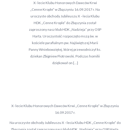
X- lecie Klubu Honorowych Dawców Krwi
„Cenne Krople” w Zbąszyniu 16.09.2017 r. Na
uroczyste obchody Jubileuszu X –lecia Klubu
HDK „Cenne Krople” do Zbąszynia został
zaproszony nasz klub HDK „Nadzieja” przy OSP
Harta. Uroczystość rozpoczęto mszą św. w
kościele parafialnym pw. Najświętszej Marii
Panny Wniebowziętej, której przewodniczył ks.
dziekan Zbigniew Piotrowski. Podczas homilii
dziękował on […]
X- lecie Klubu Honorowych Dawców Krwi „Cenne Krople” w Zbąszyniu
16.09.2017 r.
Na uroczyste obchody Jubileuszu X –lecia Klubu HDK „Cenne Krople” do
Zbąszynia został zaproszony nasz klub HDK „Nadzieja” przy OSP Harta.