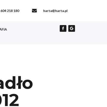

604 218 180
harta@harta.pl
AFIA
adło
12