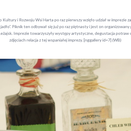
Kultury i Rozwoju Wsi Harta po raz pierwszy wzięło udział w imprezie 
jadło”. Piknik ten odbywał się już po raz piętnasty i jest on organizowan
eżajsk. Imprezie towarzyszyły występy artystyczne, degustacja potraw 
zdjęciach relacja z tej wspaniałej imprezy. [nggallery id=7] (WB)