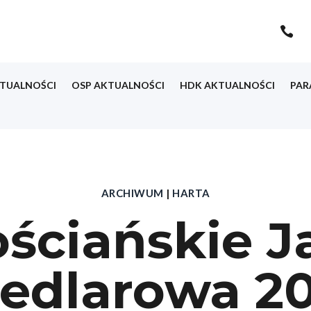

TUALNOŚCI
OSP AKTUALNOŚCI
HDK AKTUALNOŚCI
PAR
ARCHIWUM
|
HARTA
ściańskie J
iedlarowa 20