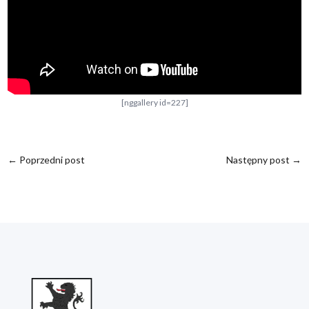
[nggallery id=227]
←
Poprzedni post
Następny post
→