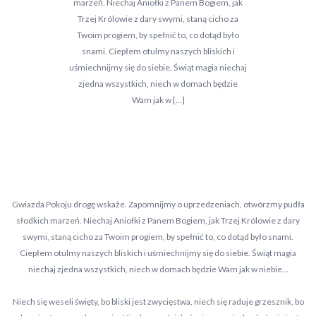
marzeń. Niechaj Aniołki z Panem Bogiem, jak
Trzej Królowie z dary swymi, staną cicho za
Twoim progiem, by spełnić to, co dotąd było
snami. Ciepłem otulmy naszych bliskich i
uśmiechnijmy się do siebie. Świąt magia niechaj
zjedna wszystkich, niech w domach będzie
Wam jak w […]
Gwiazda Pokoju drogę wskaże. Zapomnijmy o uprzedzeniach, otwórzmy pudła
słodkich marzeń. Niechaj Aniołki z Panem Bogiem, jak Trzej Królowie z dary
swymi, staną cicho za Twoim progiem, by spełnić to, co dotąd było snami.
Ciepłem otulmy naszych bliskich i uśmiechnijmy się do siebie. Świąt magia
niechaj zjedna wszystkich, niech w domach będzie Wam jak w niebie…
Niech się weseli święty, bo bliski jest zwycięstwa, niech się raduje grzesznik, bo