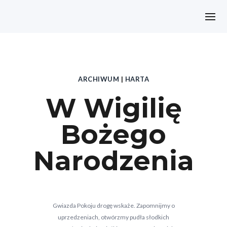
ARCHIWUM
|
HARTA
W Wigilię
Bożego
Narodzenia
Gwiazda Pokoju drogę wskaże. Zapomnijmy o
uprzedzeniach, otwórzmy pudła słodkich