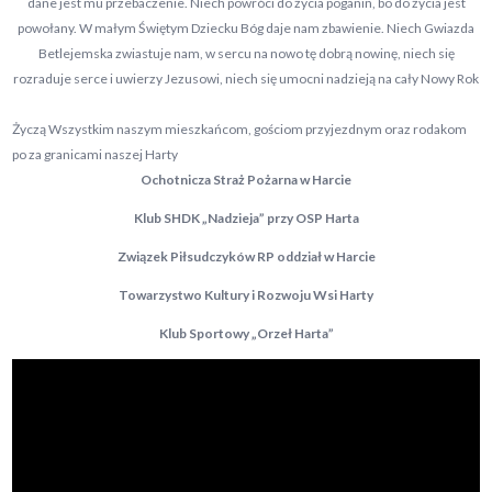
dane jest mu przebaczenie. Niech powróci do życia poganin, bo do życia jest
powołany. W małym Świętym Dziecku Bóg daje nam zbawienie. Niech Gwiazda
Betlejemska zwiastuje nam, w sercu na nowo tę dobrą nowinę, niech się
rozraduje serce i uwierzy Jezusowi, niech się umocni nadzieją na cały Nowy Rok
Życzą Wszystkim naszym mieszkańcom, gościom przyjezdnym oraz rodakom
po za granicami naszej Harty
Ochotnicza Straż Pożarna w Harcie
Klub SHDK „Nadzieja” przy OSP Harta
Związek Piłsudczyków RP oddział w Harcie
Towarzystwo Kultury i Rozwoju Wsi Harty
Klub Sportowy „Orzeł Harta”