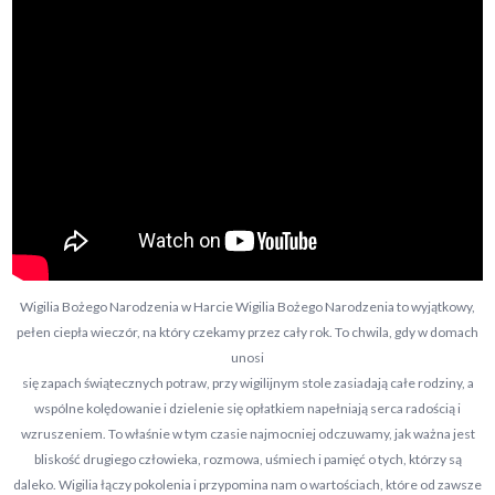
Wigilia Bożego Narodzenia w Harcie Wigilia Bożego Narodzenia to wyjątkowy,
pełen ciepła wieczór, na który czekamy przez cały rok. To chwila, gdy w domach
unosi
się zapach świątecznych potraw, przy wigilijnym stole zasiadają całe rodziny, a
wspólne kolędowanie i dzielenie się opłatkiem napełniają serca radością i
wzruszeniem. To właśnie w tym czasie najmocniej odczuwamy, jak ważna jest
bliskość drugiego człowieka, rozmowa, uśmiech i pamięć o tych, którzy są
daleko. Wigilia łączy pokolenia i przypomina nam o wartościach, które od zawsze