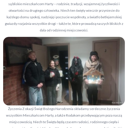
są bliskie mieszkańcom Harty – rodzinie, tradycji, wzajemnej życzliwości i
otwartości na drugiego człowieka. Niech ten święty wieczór przyniesie do
każdego domu spokój, nadzieję i poczucie wspólnoty, a światło betlejemskiej
gwiazdy rozjaśnia wszystkie drogi – także te, które prowadzą naszych bliskich z
dala od rodzinnej miejscowości.
Życzenia Z okazji Świąt Bożego Narodzenia składamy serdeczne życzenia
wszystkim Mieszkańcom Harty, a także Rodakom przebywającym poza naszą
miejscowością. Niech te Święta będą czasem radości, rodzinnego ciepła i