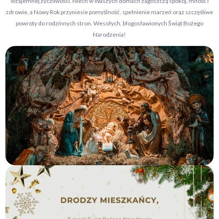
wzajemnej życzliwości. Niech w Waszych domach zagoszczą spokój, miłość i
zdrowie, a Nowy Rok przyniesie pomyślność, spełnienie marzeń oraz szczęśliwe
powroty do rodzinnych stron. Wesołych, błogosławionych Świąt Bożego
Narodzenia!