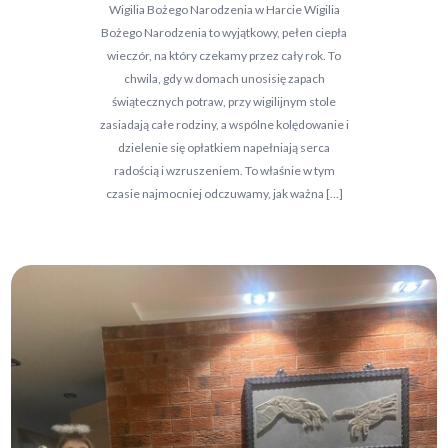
Wigilia Bożego Narodzenia w Harcie Wigilia
Bożego Narodzenia to wyjątkowy, pełen ciepła
wieczór, na który czekamy przez cały rok. To
chwila, gdy w domach unosisię zapach
świątecznych potraw, przy wigilijnym stole
zasiadają całe rodziny, a wspólne kolędowanie i
dzielenie się opłatkiem napełniają serca
radością i wzruszeniem. To właśnie w tym
czasie najmocniej odczuwamy, jak ważna […]