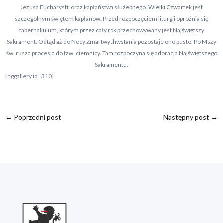
Jezusa Eucharystii oraz kapłaństwa służebnego. Wielki Czwartek jest
szczególnym świętem kapłanów. Przed rozpoczęciem liturgii opróżnia się
tabernakulum, którym przez cały rok przechowywany jest Najświętszy
Sakrament. Odtąd aż do Nocy Zmartwychwstania pozostaje ono puste. Po Mszy
św. rusza procesja do tzw. ciemnicy. Tam rozpoczyna się adoracja Najświętszego
Sakramentu.
[nggallery id=310]
←
Poprzedni post
Następny post
→