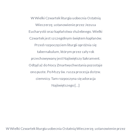
W Wielki Czwartek liturgia uobecnia Ostatnią
Wieczerzę, ustanowienie przez Jezusa
Eucharystii oraz kapłaństwa służebnego. Wielki
Czwartek jest szczególnym świętem kapłanów.
Przed rozpoczęciem liturgii opróżnia się
tabernakulum, którym przez cały rok
przechowywany jest Najświętszy Sakrament.
Odtąd aż do Nocy Zmartwychwstania pozostaje
ono puste. Po Mszy św. rusza procesja do tzw.
ciemnicy. Tam rozpoczyna się adoracja
Najświętszego […]
W Wielki Czwartek liturgia uobecnia Ostatnią Wieczerzę, ustanowienie przez