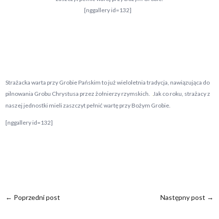
[nggallery id=132]
Strażacka warta przy Grobie Pańskim to już wieloletnia tradycja, nawiązująca do
pilnowania Grobu Chrystusa przez żołnierzy rzymskich.
Jak co roku, strażacy z
.
naszej jednostki mieli zaszczyt pełnić wartę przy Bożym Grobie.
[nggallery id=132]
←
Poprzedni post
Następny post
→