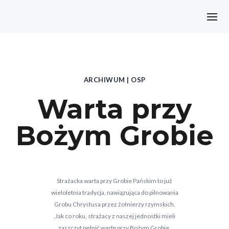
ARCHIWUM
|
OSP
Warta przy
Bożym Grobie
Strażacka warta przy Grobie Pańskim to już
wieloletnia tradycja, nawiązująca do pilnowania
Grobu Chrystusa przez żołnierzy rzymskich.
.Jak co roku, strażacy z naszej jednostki mieli
zaszczyt pełnić wartę przy Bożym Grobie.