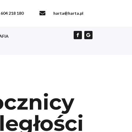

604 218 180
harta@harta.pl
AFIA
ocznicy
egłości