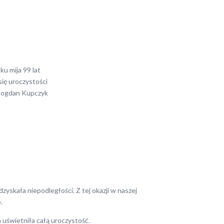
ku mija 99 lat
się uroczystości
 Bogdan Kupczyk
dzyskała niepodległości. Z tej okazji w naszej
.
a uświetniła całą uroczystość.