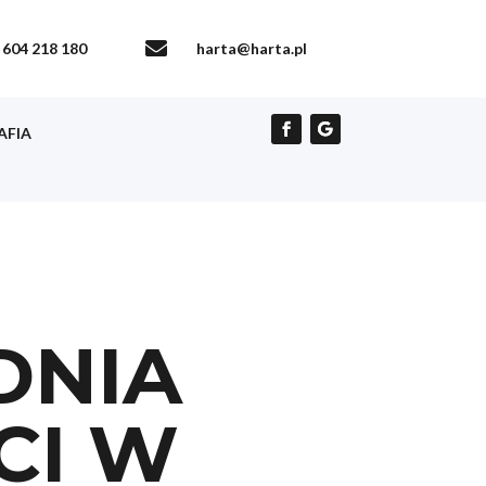

604 218 180
harta@harta.pl
AFIA
DNIA
CI W