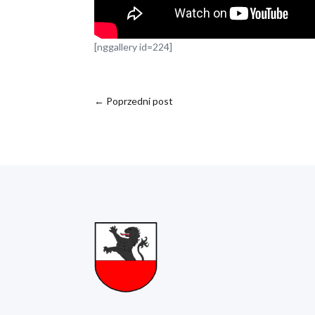
[nggallery id=224]
←
Poprzedni post