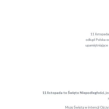
11 listopada 
odkąd Polska od
upamiętniające
11 listopada to Święto Niepodległości
, j
Mszę Świętą w intencji Ojcz