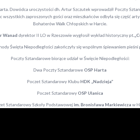
Harta. Dowódca uroczystości dh. Artur Szczutek wprowadził Poczty Sztan
ac wszystkich zaproszonych gości oraz mieszkańców odbyła się część ar
Bohaterów Walk Chłopskich w Harcie.
tr Wanad
dyrektor II LO w Rzeszowie wygłosił wykład historyczny pt
.„C
ody Święta Niepodległości zakończyły się wspólnym śpiewaniem pieśni 
Poczty Sztandarowe biorące udział w Święcie Niepodległości:
Dwa Poczty Sztandarowe
OSP Harta
Poczet Sztandarowy Klubu
HDK „Nadzieja”
Poczet Sztandarowy
OSP Ulanica
zet Sztandarowy Szkoły Podstawowej
im. Bronisława Markiewicza
w H