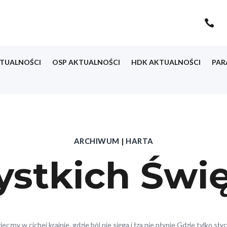

TUALNOŚCI
OSP AKTUALNOŚCI
HDK AKTUALNOŚCI
PAR
ARCHIWUM
|
HARTA
stkich Świ
czny w cichej krainie, gdzie ból nie sięga i łza nie płynie Gdzie tylko sł