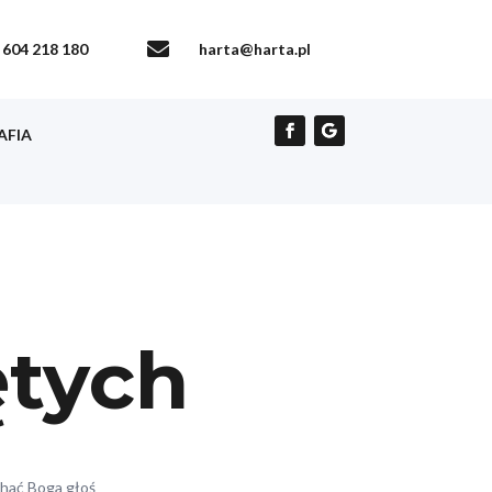

604 218 180
harta@harta.pl
AFIA
ętych
ychać Boga głoś