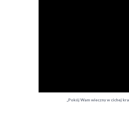
„Pokój Wam wieczny w
cichej kra