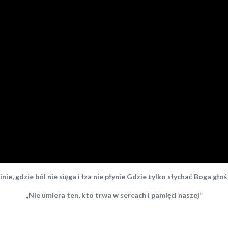
inie, gdzie ból
nie sięga i łza nie płynie
Gdzie tylko słychać Boga
głoś
„Nie umiera ten, kto trwa w sercach
i pamięci naszej”