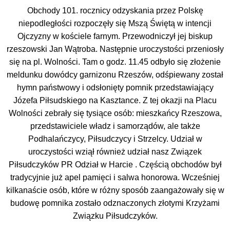
Obchody 101. rocznicy odzyskania przez Polskę
niepodległości rozpoczęły się Mszą Świętą w intencji
Ojczyzny w kościele farnym. Przewodniczył jej biskup
rzeszowski Jan Wątroba.
Następnie uroczystości przeniosły
się na pl. Wolności. Tam o godz. 11.45 odbyło się złożenie
meldunku dowódcy garnizonu Rzeszów, odśpiewany został
hymn państwowy i odsłonięty pomnik przedstawiający
Józefa Piłsudskiego na Kasztance. Z tej okazji na Placu
Wolności zebrały się tysiące osób: mieszkańcy Rzeszowa,
przedstawiciele władz i samorządów, ale także
Podhalańczycy, Piłsudczycy i Strzelcy. Udział w
uroczystości wziął również udział nasz Związek
Piłsudczyków PR Odział w Harcie .
Częścią obchodów był
tradycyjnie już apel pamięci i salwa honorowa. Wcześniej
kilkanaście osób, które w różny sposób zaangażowały się w
budowę pomnika zostało odznaczonych złotymi Krzyżami
Związku Piłsudczyków.