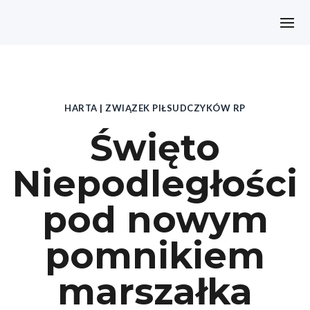
HARTA
|
ZWIĄZEK PIŁSUDCZYKÓW RP
Święto
Niepodległości
pod nowym
pomnikiem
marszałka