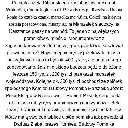
Pomnik Józefa Piłsudskiego został ustawiony na pl.
Wolności, równolegle do ul. Piłsudskiego.
Rzeźba od kopyt
konia do czubka czapki marszałka ma 4,8 m. Cokół, na którym
została posadowiona, mierzy 3,5 m
Marszałek siedzący na
Kasztance patrzy na wschód. To jeden z największych
pomników w mieście. Monument wraz z
zagospodarowaniem terenu w jego sąsiedztwie kosztował
prawie milion zł. Najwięcej pieniędzy przekazało miasto:
początkowo miało to być ok. 400 tys. zł, ale po przetargu
zdecydowano, że z miejskiego budżetu będzie dołożone
jeszcze 150 tys. zł. 200 tys. zł przekazał marszałek
województwa. Kolejne ok. 200 tys. zł pochodzi ze zbiórek
społecznego Komitetu Budowy Pomnika Marszałka Józefa
Piłsudskiego w Rzeszowie. – Pomnik Piłsudskiego to dar
dla miasta od tysięcy anonimowych darczyńców, setek
znanych z imienia i nazwiska ofiarodawców i fundatorów,
którzy mają swojego tablice u stóp pomnika jak powiedział
Dariusz Zięba, prezes Komitetu Budowy Pomnika