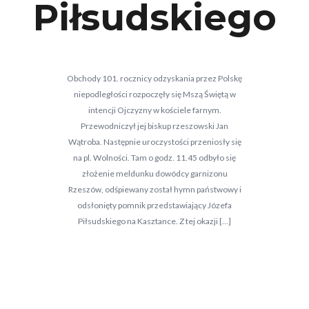
Piłsudskiego
Obchody 101. rocznicy odzyskania przez Polskę
niepodległości rozpoczęły się Mszą Świętą w
intencji Ojczyzny w kościele farnym.
Przewodniczył jej biskup rzeszowski Jan
Wątroba. Następnie uroczystości przeniosły się
na pl. Wolności. Tam o godz. 11.45 odbyło się
złożenie meldunku dowódcy garnizonu
Rzeszów, odśpiewany został hymn państwowy i
odsłonięty pomnik przedstawiający Józefa
Piłsudskiego na Kasztance. Z tej okazji […]