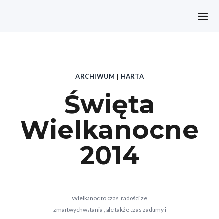
ARCHIWUM
|
HARTA
Święta
Wielkanocne
2014
Wielkanoc to czas radości ze
zmartwychwstania , ale także czas zadumy i