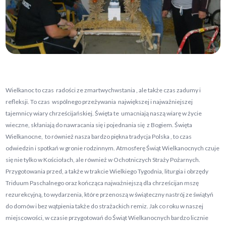
Wielkanoc to czas radości ze zmartwychwstania , ale także czas zadumy i
refleksji. To czas wspólnego przeżywania największej i najważniejszej
tajemnicy wiary chrześcijańskiej. Święta te umacniają naszą wiarę w życie
wieczne, skłaniają do nawracania się i pojednania się z Bogiem. Święta
Wielkanocne, to również nasza bardzo piękna tradycja Polska , to czas
odwiedzin i spotkań w gronie rodzinnym. Atmosferę Świąt Wielkanocnych czuje
się nie tylko w Kościołach, ale również w Ochotniczych Straży Pożarnych.
Przygotowania przed, a także w trakcie Wielkiego Tygodnia, liturgia i obrzędy
Triduum Paschalnego oraz kończąca najważniejszą dla chrześcijan mszę
rezurekcyjną, to wydarzenia, które przenoszą w świąteczny nastrój ze świątyń
do domów i bez wątpienia także do strażackich remiz. Jak co roku w naszej
miejscowości, w czasie przygotowań do Świąt Wielkanocnych bardzo licznie