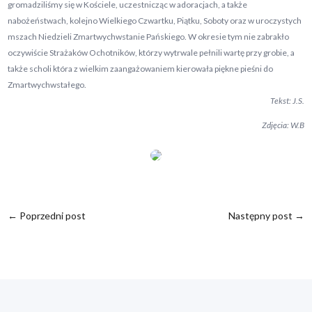
gromadziliśmy się w Kościele, uczestnicząc w adoracjach, a także
nabożeństwach, kolejno Wielkiego Czwartku, Piątku, Soboty oraz w uroczystych
mszach Niedzieli Zmartwychwstanie Pańskiego. W okresie tym nie zabrakło
oczywiście Strażaków Ochotników, którzy wytrwale pełnili wartę przy grobie, a
także scholi która z wielkim zaangażowaniem kierowała piękne pieśni do
Zmartwychwstałego.
Tekst: J.S.
Zdjęcia: W.B
←
Poprzedni post
Następny post
→