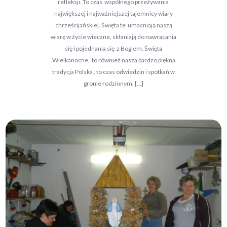
refleksji. To czas wspólnego przeżywania
największej i najważniejszej tajemnicy wiary
chrześcijańskiej. Święta te umacniają naszą
wiarę w życie wieczne, skłaniają do nawracania
się i pojednania się z Bogiem. Święta
Wielkanocne, to również nasza bardzo piękna
tradycja Polska , to czas odwiedzin i spotkań w
gronie rodzinnym. […]