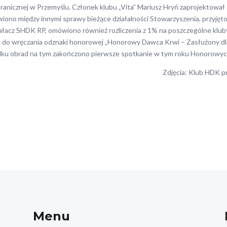
Granicznej w Przemyślu. Członek klubu „Vita” Mariusz Hryń zaprojektowa
ono między innymi sprawy bieżące działalności Stowarzyszenia, przyjęt
iałacz SHDK RP, omówiono również rozliczenia z 1% na poszczególne kl
do wręczania odznaki honorowej „Honorowy Dawca Krwi – Zasłużony dl
ku obrad na tym zakończono pierwsze spotkanie w tym roku Honorowy
Zdjęcia: Klub HDK p
Menu