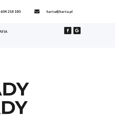

604 218 180
harta@harta.pl
AFIA
ADY
ADY