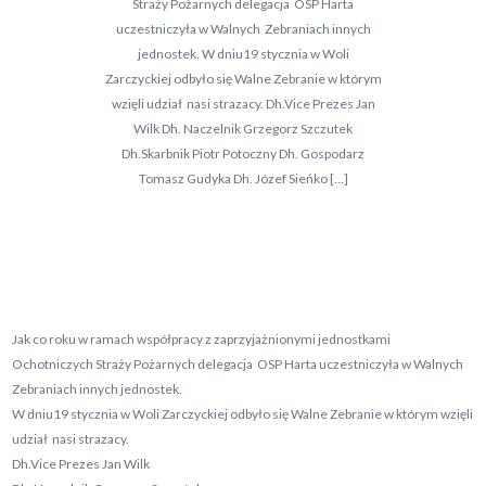
Straży Pożarnych delegacja OSP Harta
uczestniczyła w Walnych Zebraniach innych
jednostek. W dniu19 stycznia w Woli
Zarczyckiej odbyło się Walne Zebranie w którym
wzięli udział nasi strazacy. Dh.Vice Prezes Jan
Wilk Dh. Naczelnik Grzegorz Szczutek
Dh.Skarbnik Piotr Potoczny Dh. Gospodarz
Tomasz Gudyka Dh. Józef Sieńko […]
Jak co roku w ramach współpracy z zaprzyjażnionymi jednostkami
Ochotniczych Straży Pożarnych delegacja OSP Harta uczestniczyła w Walnych
Zebraniach innych jednostek.
W dniu19 stycznia w Woli Zarczyckiej odbyło się Walne Zebranie w którym wzięli
udział nasi strazacy.
Dh.Vice Prezes Jan Wilk