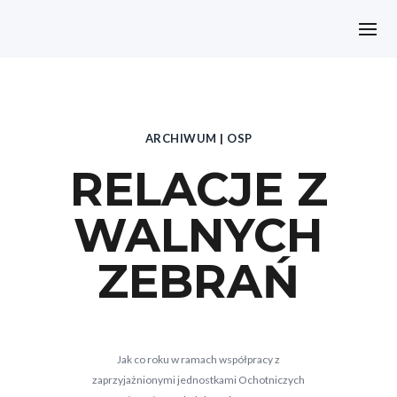
ARCHIWUM
|
OSP
RELACJE Z
WALNYCH
ZEBRAŃ
Jak co roku w ramach współpracy z
zaprzyjażnionymi jednostkami Ochotniczych