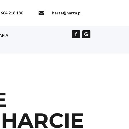

604 218 180
harta@harta.pl
AFIA
E
HARCIE