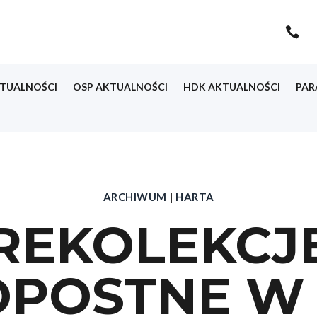

TUALNOŚCI
OSP AKTUALNOŚCI
HDK AKTUALNOŚCI
PAR
ARCHIWUM
|
HARTA
REKOLEKCJ
OPOSTNE W 