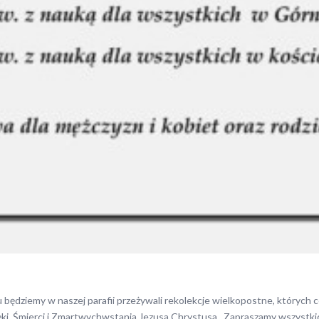
 będziemy w naszej parafii przeżywali rekolekcje wielkopostne, których
i, Śmierci i Zmartwychwstania Jezusa Chrystusa. Zapraszamy wszystkich