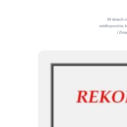
W dniach od
wielkopostne, k
i Zma