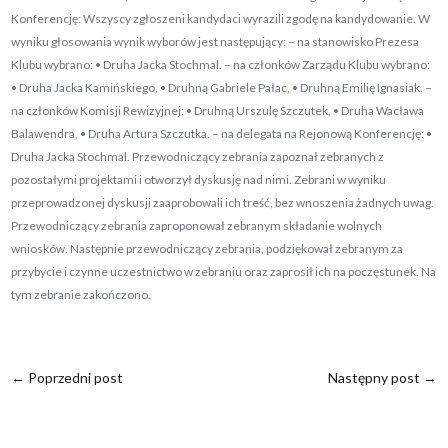
Konferencję: Wszyscy zgłoszeni kandydaci wyrazili zgodę na kandydowanie. W
wyniku głosowania wynik wyborów jest następujący: – na stanowisko Prezesa
Klubu wybrano: • Druha Jacka Stochmal. – na członków Zarządu Klubu wybrano:
• Druha Jacka Kamińskiego, • Druhną Gabriele Pałac, • Druhną Emilię Ignasiak. –
na członków Komisji Rewizyjnej: • Druhną Urszulę Szczutek, • Druha Wacława
Balawendra, • Druha Artura Szczutka. – na delegata na Rejonową Konferencję: •
Druha Jacka Stochmal. Przewodniczący zebrania zapoznał zebranych z
pozostałymi projektami i otworzył dyskusję nad nimi. Zebrani w wyniku
przeprowadzonej dyskusji zaaprobowali ich treść, bez wnoszenia żadnych uwag.
Przewodniczący zebrania zaproponował zebranym składanie wolnych
wniosków. Następnie przewodniczący zebrania, podziękował zebranym za
przybycie i czynne uczestnictwo w zebraniu oraz zaprosił ich na poczęstunek. Na
tym zebranie zakończono.
←
Poprzedni post
Następny post
→