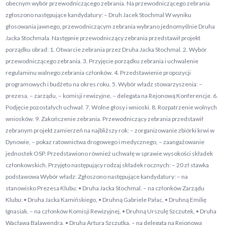
obecnym wybór przewodniczącego zebrania. Na przewodniczącego zebrania
zgłoszono następujące kandydatury: – Druh Jacek Stochmal W wyniku
głosowania jawnego, przewodniczącym zebrania wybrano jednomyślnie Druha
Jacka Stochmala. Następnie przewodniczący zebrania przedstawił projekt
porządku obrad: 1. Otwarcie zebrania przez Druha Jacka Stochmal. 2. Wybór
przewodniczącego zebrania. 3. Przyjęcie porządku zebrania i uchwalenie
regulaminu walnego zebrania członków. 4. Przedstawienie propozycji
programowych i budżetu na okres roku. 5. Wybór władz stowarzyszenia: –
prezesa, – zarządu, – komisji rewizyjne, – delegata na Rejonową Konferencje. 6.
Podjęcie pozostałych uchwał. 7. Wolne głosy i wnioski. 8. Rozpatrzenie wolnych
wniosków. 9. Zakończenie zebrania. Przewodniczący zebrania przedstawił
zebranym projekt zamierzeń na najbliższy rok: – zorganizowanie zbiórki krwi w
Dynowie, – pokaz ratownictwa drogowego i medycznego, – zaangażowanie
jednostek OSP. Przedstawiono również uchwałę w sprawie wysokości składek
członkowskich. Przyjęto następujący rodzaj składek rocznych: – 20 zł stawka
podstawowa Wybór władz: Zgłoszono następujące kandydatury: – na
stanowisko Prezesa Klubu: • Druha Jacka Stochmal. – na członków Zarządu
Klubu: • Druha Jacka Kamińskiego, • Druhną Gabriele Pałac, • Druhną Emilię
Ignasiak. – na członków Komisji Rewizyjnej, • Druhną Urszulę Szczutek, • Druha
Wacława Balawendra, • Druha Artura Szczutka. – na delegata na Rejonową