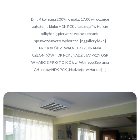
Dnia 4 kwietnia 2009r. o godz. 17.00 w rocznice
założenia klubu HDK PCK „Nadzieja” w Harcie
odbyło się pierwsze walne zebranie
sprawozdawczo-wyborcze. [nggallery id=5]
PROTOKÓŁ Z I WALNEGO ZEBRANIA
CZŁONKÓW HDK PCK „NADZIEJA” PRZY OSP
W HARCIE P R O T O K Ó Ł z I Walnego Zebrania
Członków HDK PCK „Nadzieja” w Harcie […]