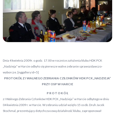
Dnia 4 kwietnia 2009r. o godz. 17.00 w rocznice założenia klubu HDK PCK
„Nadzieja” w Harcie odbyło się pierwsze walne zebranie sprawozdawczo-
wyborcze. [nggallery id=5]
PROTOKÓŁ Z I WALNEGO ZEBRANIA CZŁONKÓW HDK PCK „NADZIEJA”
PRZY OSP W HARCIE
P R O T O K Ó Ł
z I Walnego Zebrania Członków HDK PCK „Nadzieja” w Harcie odbytego w dniu
04 kwietnia 2009 r. w Harcie. W zebraniu udział wzięło 15 osób. Druh Jacek
Stochmal, prezentujący dotychczasową działalność klubu, zaproponował