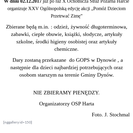
W dniu 02.12.2017
już po raz X Ochotnicza Straż Pożarna Harcie
organizuje XXV Ogólnopolską edycję akcji „Pomóż Dzieciom
Przetrwać Zimę”
Zbierane będą m.in. : odzież, żywność długoterminowa,
zabawki, ciepłe obuwie, książki, słodycze, artykuły
szkolne, środki higieny osobistej oraz artykuły
chemiczne.
Dary zostaną przekazane do GOPS w Dynowie , a
następnie dla dzieci najbardziej potrzebujących oraz
osobom starszym na terenie Gminy Dynów.
NIE ZBIERAMY PIENĘDZY.
Organizatorzy OSP Harta
Foto. J. Stochmal
[nggallery id=150]