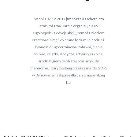
W dniu 02.12.2017 już po raz X Ochotnicza
Straż Pożarna Harcie organizuje XXV
Ogólnopolską edycję akcji „Pomóż Dzieciom
Przetrwać Zimę” Zbierane będą m.in. : odzież,
żywność długoterminowa, zabawki, ciepłe
obuwie, książki, słodycze, artykuły szkolne,
środki higieny osobistej oraz artykuły
chemiczne. Dary zostaną przekazane do GOPS
w Dynowie , a następnie dla dzieci najbardziej
[…]