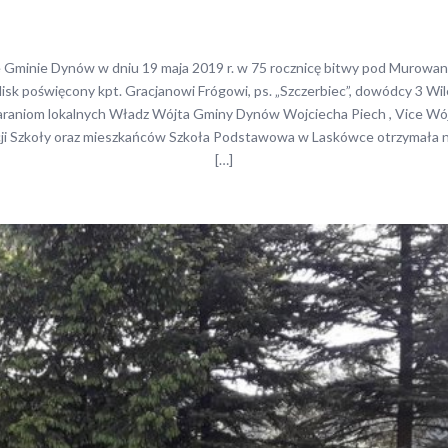
Gminie Dynów w dniu 19 maja 2019 r. w 75 rocznicę bitwy pod Murowa
isk poświęcony kpt. Gracjanowi Frógowi, ps. „Szczerbiec”, dowódcy 3 Wi
taraniom lokalnych Władz Wójta Gminy Dynów Wojciecha Piech , Vice W
cji Szkoły oraz mieszkańców Szkoła Podstawowa w Laskówce otrzymała 
[…]