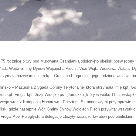
75 rocznicę bitwy pod Murowaną Oszmianką odsłonięto obelisk poświęcony kp
 Władz Wójta Gminy Dynów Wojciecha Piech , Vice Wójta Wiesława Walata, 
rzymała nazwę imieniem kpt. Gracjana Fróga i jest jego rodzinną wsią w której
mińsko – Mazurska Brygada Obrony Terytorialnej która otrzymała imię kpt. G
kpt. Fróga, kpt. Jeży Widejko ps. „Jureczko”,który w wieku 11 lat wstąpił 
owego wraz z Kompanią Honorową , Pocztami Sztandarowymi przy oprawie mu
isk, gdzie następnie Wójt Gminy Dynów Wojciech Piech przywitał wszystkich
Fróga, Apel Poległych, a delegacje złożyły wiązanki kwiatów pod obeliskiem.