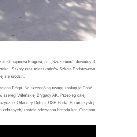
t. Gracjanowi Frógowi, ps. „Szczerbiec”, dowódcy 3
Dyrekcji Szkoły oraz mieszkańców Szkoła Podstawowa
 się urodził..
racjana Fróga. Na szczególną uwagę zasługuje Gość
w szeregi Wileńskiej Brygady AK. Przebieg całej
zycznej Orkiestry Dętej z OSP Harta. Po uroczystej
 zebranych, została odczytana historia kpt. Gracjana