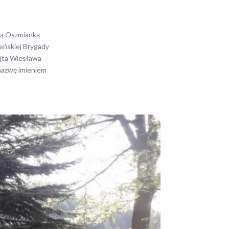
ną Oszmianką
leńskiej Brygady
ójta Wiesława
nazwę imieniem