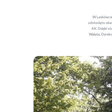
W Laskówce 
odsłonięto obel
AK. Dzięki s
Walata, Dyrek