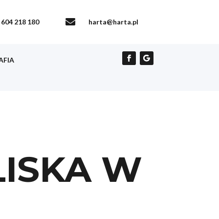

604 218 180
harta@harta.pl
AFIA
LISKA W