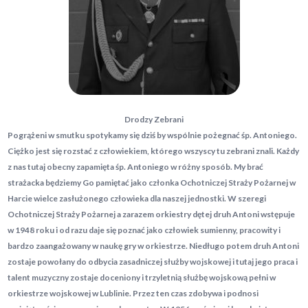
Drodzy Zebrani
Pogrążeni w smutku spotykamy się dziś by wspólnie pożegnać śp. Antoniego.
Ciężko jest się rozstać z człowiekiem, którego wszyscy tu zebrani znali. Każdy
z nas tutaj obecny zapamięta śp. Antoniego w różny sposób. My brać
strażacka będziemy Go pamiętać jako członka Ochotniczej Straży Pożarnej w
Harcie wielce zasłużonego człowieka dla naszej jednostki. W szeregi
Ochotniczej Straży Pożarnej a zarazem orkiestry dętej druh Antoni wstępuje
w 1948 roku i od razu daje się poznać jako człowiek sumienny, pracowity i
bardzo zaangażowany w naukę gry w orkiestrze. Niedługo potem druh Antoni
zostaje powołany do odbycia zasadniczej służby wojskowej i tutaj jego praca i
talent muzyczny zostaje doceniony i trzyletnią służbę wojskową pełni w
orkiestrze wojskowej w Lublinie. Przez ten czas zdobywa i podnosi