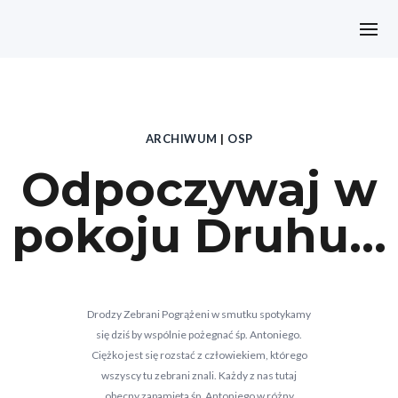
ARCHIWUM
|
OSP
Odpoczywaj w
pokoju Druhu…
Drodzy Zebrani Pogrążeni w smutku spotykamy
się dziś by wspólnie pożegnać śp. Antoniego.
Ciężko jest się rozstać z człowiekiem, którego
wszyscy tu zebrani znali. Każdy z nas tutaj
obecny zapamięta śp. Antoniego w różny