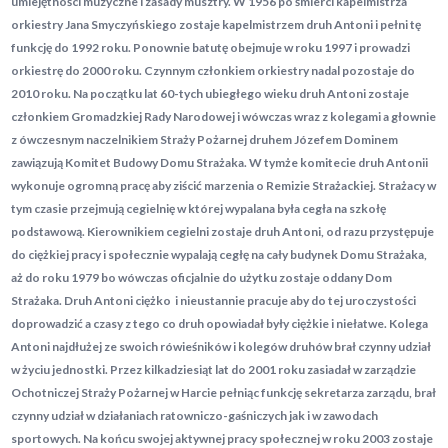
umiejętności muzyczne i zasady musztry. W 1956 po śmierci kapelmistrza
orkiestry Jana Smyczyńskiego zostaje kapelmistrzem druh Antoni i pełni tę
funkcję do 1992 roku. Ponownie batutę obejmuje w roku 1997 i prowadzi
orkiestrę do 2000 roku. Czynnym członkiem orkiestry nadal pozostaje do
2010 roku. Na początku lat 60-tych ubiegłego wieku druh Antoni zostaje
członkiem Gromadzkiej Rady Narodowej i wówczas wraz z kolegami a głownie
z ówczesnym naczelnikiem Straży Pożarnej druhem Józefem Dominem
zawiązują Komitet Budowy Domu Strażaka. W tymże komitecie druh Antonii
wykonuje ogromną pracę aby ziścić marzenia o Remizie Strażackiej. Strażacy w
tym czasie przejmują cegielnię w której wypalana była cegła na szkołę
podstawową. Kierownikiem cegielni zostaje druh Antoni, od razu przystępuje
do ciężkiej pracy i społecznie wypalają cegłę na cały budynek Domu Strażaka,
aż do roku 1979 bo wówczas oficjalnie do użytku zostaje oddany Dom
Strażaka. Druh Antoni ciężko i nieustannie pracuje aby do tej uroczystości
doprowadzić a czasy z tego co druh opowiadał były ciężkie i niełatwe. Kolega
Antoni najdłużej ze swoich rówieśników i kolegów druhów brał czynny udział
w życiu jednostki. Przez kilkadziesiąt lat do 2001 roku zasiadał w zarządzie
Ochotniczej Straży Pożarnej w Harcie pełniąc funkcję sekretarza zarządu, brał
czynny udział w działaniach ratowniczo-gaśniczych jak i w zawodach
sportowych. Na końcu swojej aktywnej pracy społecznej w roku 2003 zostaje