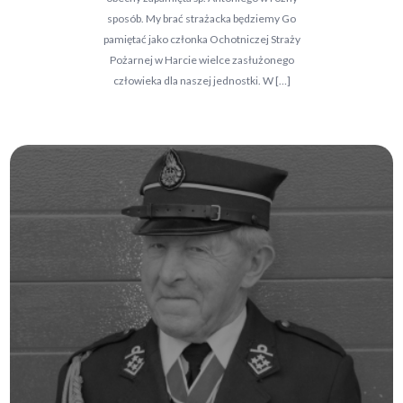
sposób. My brać strażacka będziemy Go
pamiętać jako członka Ochotniczej Straży
Pożarnej w Harcie wielce zasłużonego
człowieka dla naszej jednostki. W […]