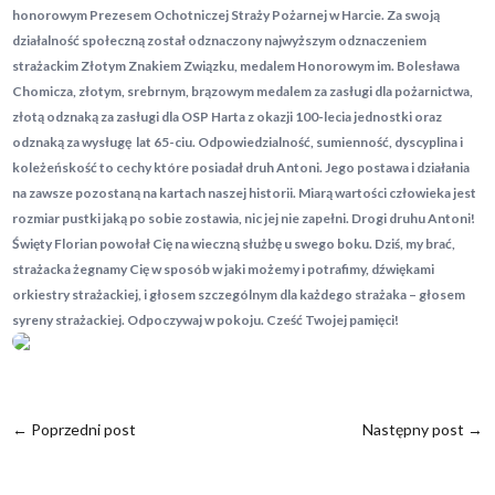
honorowym Prezesem Ochotniczej Straży Pożarnej w Harcie. Za swoją
działalność społeczną został odznaczony najwyższym odznaczeniem
strażackim Złotym Znakiem Związku, medalem Honorowym im. Bolesława
Chomicza, złotym, srebrnym, brązowym medalem za zasługi dla pożarnictwa,
złotą odznaką za zasługi dla OSP Harta z okazji 100-lecia jednostki oraz
odznaką za wysługę lat 65-ciu. Odpowiedzialność, sumienność, dyscyplina i
koleżeńskość to cechy które posiadał druh Antoni. Jego postawa i działania
na zawsze pozostaną na kartach naszej historii. Miarą wartości człowieka jest
rozmiar pustki jaką po sobie zostawia, nic jej nie zapełni.
Drogi druhu Antoni!
Święty Florian powołał Cię na wieczną służbę u swego boku. Dziś, my brać,
strażacka żegnamy Cię w sposób w jaki możemy i potrafimy, dźwiękami
orkiestry strażackiej, i głosem szczególnym dla każdego strażaka – głosem
syreny strażackiej. Odpoczywaj w pokoju. Cześć Twojej pamięci!
←
Poprzedni post
Następny post
→