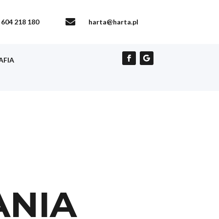

604 218 180
harta@harta.pl
AFIA
NIA