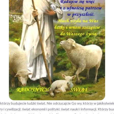
órzy budujecie ludzki świat. Nie odrzucajcie Go wy, którzy w jakikolwiek
ury i cywilizacji; świat ekonomii i polityki; świat nauki i informacji. Którz