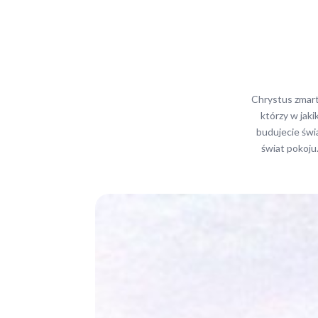
Chrystus zmart
którzy w jaki
budujecie świat
świat pokoju