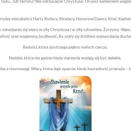
 ładu… lub terroru? Nie odrzucajcie Chrystusa: On jest kamieniem węgie
rodzy mieszkańcy Harty Rodacy, Strażacy, Honorowi Dawcy Krwi, Kapłan
s odradzania się wiary w siłę Chrystusa i w siłę człowieka. Życzymy Wam,
miłość oraz wzajemną życzliwość. By stały się źródłem wzmacniania ducha
Radości, która dostrzega piękno małych rzeczy,
Nadziei, która nie gaśnie kiedy marzenia wydają się być dalekie,
za z równowagi, Wiary, która daje oparcie, kiedy bezradność przeraża – 