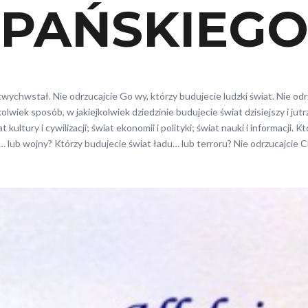
PAŃSKIEG
wychwstał. Nie odrzucajcie Go wy, którzy budujecie ludzki świat. Nie odr
kolwiek sposób, w jakiejkolwiek dziedzinie budujecie świat dzisiejszy i jutr
 kultury i cywilizacji; świat ekonomii i polityki; świat nauki i informacji. 
… lub wojny? Którzy budujecie świat ładu… lub terroru? Nie odrzucajcie C