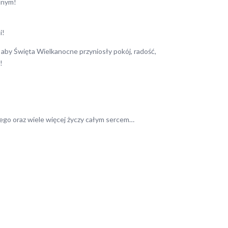
lnym!
i!
 aby Święta Wielkanocne przyniosły pokój, radość,
!
tego oraz wiele więcej życzy całym sercem…