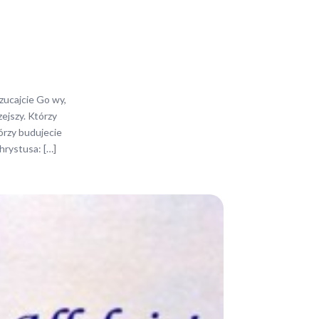
O
zucajcie Go wy,
zejszy. Którzy
Którzy budujecie
hrystusa: […]