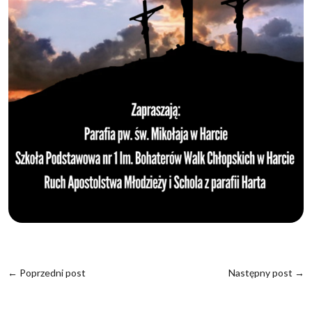
←
Poprzedni post
Następny post
→