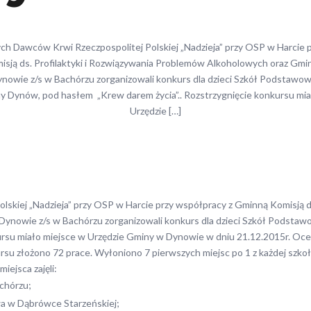
h Dawców Krwi Rzeczpospolitej Polskiej „Nadzieja” przy OSP w Harcie 
isją ds. Profilaktyki i Rozwiązywania Problemów Alkoholowych oraz Gmin
nowie z/s w Bachórzu zorganizowali konkurs dla dzieci Szkół Podstawowyc
y Dynów, pod hasłem „Krew darem życia”.. Rozstrzygnięcie konkursu mia
Urzędzie […]
kiej „Nadzieja” przy OSP w Harcie przy współpracy z Gminną Komisją d
Dynowie z/s w Bachórzu zorganizowali konkurs dla dzieci Szkół Podstawo
kursu miało miejsce w Urzędzie Gminy w Dynowie w dniu 21.12.2015r. O
rsu złożono 72 prace. Wyłoniono 7 pierwszych miejsc po 1 z każdej szko
iejsca zajęli:
achórzu;
wa w Dąbrówce Starzeńskiej;