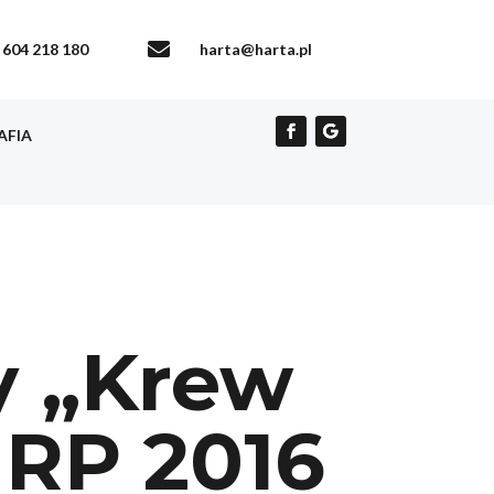

604 218 180
harta@harta.pl
AFIA
y „Krew
 RP 2016