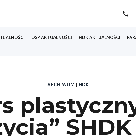

TUALNOŚCI
OSP AKTUALNOŚCI
HDK AKTUALNOŚCI
PAR
ARCHIWUM
|
HDK
s plastyczn
ycia” SHDK