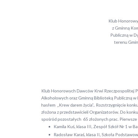
Klub Honorowyc
z Gminną Kom
Publiczną w Dy
terenu Gmin
Klub Honorowych Dawców Krwi Rzeczpospolitej Pols
Alkoholowych oraz Gminną Biblioteką Publiczną w 
hasłem „Krew darem życia”.. Rozstrzygnięcie kon
złożona z przedstawicieli Organizatorów. Do konku
spośród pozostałych 65 złożonych prac. Pierwsze m
Kamila Kuś, klasa III, Zespół Szkół Nr 1 w B
Radosław Karaś, klasa II, Szkoła Podstawo