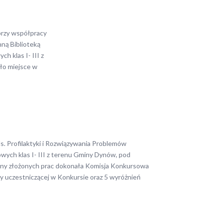
przy współpracy
ną Biblioteką
h klas I- III z
ło miejsce w
s. Profilaktyki i Rozwiązywania Problemów
wych klas I- III z terenu Gminy Dynów, pod
ceny złożonych prac dokonała Komisja Konkursowa
ły uczestniczącej w Konkursie oraz 5 wyróżnień