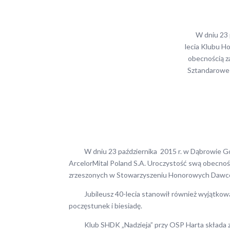
W dniu 23 paźd
lecia Klubu H
obecnością z
Sztandarowe
W dniu 23 października 2015 r. w Dąbrowie Górnic
ArcelorMital Poland S.A. Uroczystość swą obecnośc
zrzeszonych w Stowarzyszeniu Honorowych Dawców
Jubileusz 40-lecia stanowił również wyjątkową ok
poczęstunek i biesiadę.
Klub SHDK „Nadzieja” przy OSP Harta składa zar