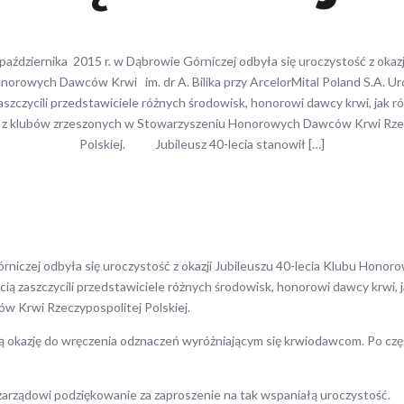
ziernika 2015 r. w Dąbrowie Górniczej odbyła się uroczystość z okazji
onorowych Dawców Krwi im. dr A. Bilika przy ArcelorMital Poland S.A. U
aszczycili przedstawiciele różnych środowisk, honorowi dawcy krwi, jak r
 z klubów zrzeszonych w Stowarzyszeniu Honorowych Dawców Krwi Rzec
Polskiej. Jubileusz 40-lecia stanowił […]
zej odbyła się uroczystość z okazji Jubileuszu 40-lecia Klubu Honoro
ią zaszczycili przedstawiciele różnych środowisk, honorowi dawcy krwi,
 Krwi Rzeczypospolitej Polskiej.
azję do wręczenia odznaczeń wyróżniającym się krwiodawcom. Po części 
ządowi podziękowanie za zaproszenie na tak wspaniałą uroczystość.