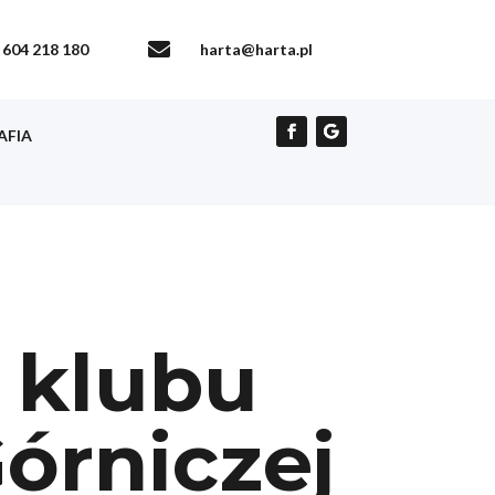

604 218 180
harta@harta.pl
AFIA
a klubu
órniczej