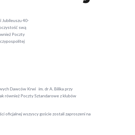
 Jubileuszu 40-
roczystość swą
ównież Poczty
zypospolitej
wych Dawców Krwi im. dr A. Bilika przy
 jak również Poczty Sztandarowe z klubów
oficjalnej wszyscy goście zostali zaproszeni na