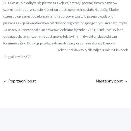
2014 w szkole odbyła się pierwsza akcja rejestracji potencjalnych dawców
szpiku kostnego, w czasie której zarejestrowanych zostało 41 osób. Z kolei
dzień po opisanej pogadance na hali sportowej została przeprowadzona
pierwsza akcja krwiodawstwa. W zbiórce tego życiodajnego płynu uczestniczyło
43 osoby, a krew oddało 38 dawców. Zebrano łącznie 17 l i 100 ml krwi. Wśród
oddających, ten niczym nie zastąpiony lek, był m.in. dyrektor placówki pan
Kazimierz Żak.
Do akcji przyłączyli się strażacy oraz mieszkańcy Dynowa.
Tekst Zdzisław Wójcik, zdjęcia Jakub Piskorek
[nggallery id=37]
←
Poprzedni post
Następny post
→