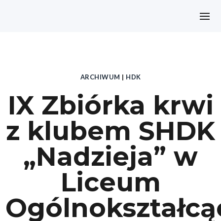
ARCHIWUM
|
HDK
IX Zbiórka krwi
z klubem SHDK
„Nadzieja” w
Liceum
Ogólnokształc