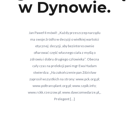
w Dynowie.
Jan Paweł II mówił: „Każdy przeszczep narządu
ma swoje źródło w decyzji o wielkiej wartości
etycznej: decyzji, aby bezinteresownie
ofiarować część własnego ciała z myślą o
zdrowiu i dobru drugiego człowieka”. Obecna
cały czas na prelekcji pani mgr Ewa Hadam
stwierdza: „Na zakończenie pan Zdzisław
zaprosił wszystkich na strony: www.pck.org.pl;
www.poltransplant.org.pl; www.szpik.info;
www.rckk.rzeszow.pl; www.dawcomwdarze.pl„.
Prelegent […]