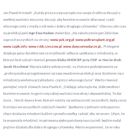
Jan Paweł II mówił: „Każdy przeszczep narządu ma swoje źródło w decyzji o
wielkiej wartości etycznej: decyzji, aby bezinteresownie ofiarować część
własnego ciała z myślą o zdrowiu i dobru drugiego człowieka”. Obecna cały czas
na prelekcji pani
mgr Ewa Hadam
stwierdza: „Na zakończenie pan Zdzisław
zaprosił wszystkich na strony:
www.pck.org.pl
;
www.poltransplant.org.pl
;
www.szpik.info
;
www.rckk.rzeszow.pl
;
www.dawcomwdarze.pl
„. Prelegent
dziękuje panu dyrektorowi za możliwość odbycia spotkania z młodzieżą, w
którym brał udział również
prezes klubu SHDK RP przy OSP w Harcie
druh
Jacek Stochmal
. Wyraża także wdzięczność, za złożone podziękowanie za
„profesjonalne przygotowanie i przeprowadzenie prelekcji oraz dzielenie się z
młodzieżą wieloma przykładami, często z własnego życia”. Warto również
pamiętać o tych słowach Jana Pawła II: „Oddając własną krew, dobrowolnie i
bezinteresownie, to gest o wysokiej wartości moralnej i obywatelskiej. To dar
życia… Niech dawcy krwi, którym należy się wdzięczność wszystkich, będą coraz
liczniejsi we wszystkich częściach świata”. Spotkanie z pełnymi entuzjazmu i
chęci działania młodymi ludźmi sprawiło wielką radość obu stronom. Ufam, że
ta wspaniała młodzież, inspirowana piękną postawą nauczycieli, będzie nadal
prężnie działała dla dobra drugiego człowieka. Warto wspomnieć, że w roku