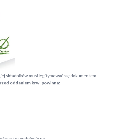
ub jej składników musi legitymować się dokumentem
rzed oddaniem krwi powinna:
riusza i wypełnienie go.