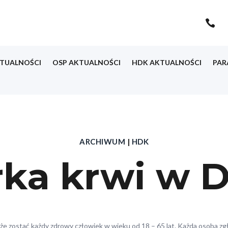

TUALNOŚCI
OSP AKTUALNOŚCI
HDK AKTUALNOŚCI
PAR
ARCHIWUM
|
HDK
órka krwi w 
e zostać każdy zdrowy człowiek w wieku od 18 – 65 lat. Każda osoba zgł