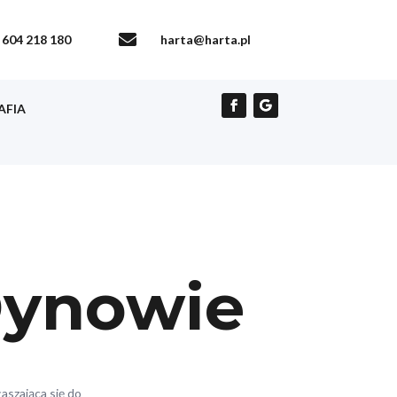

604 218 180
harta@harta.pl
AFIA
Dynowie
aszająca się do