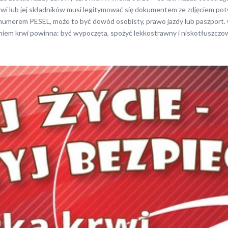
wi lub jej składników musi legitymować się dokumentem ze zdjęciem po
 numerem PESEL, może to być dowód osobisty, prawo jazdy lub paszport.
iem krwi powinna: być wypoczęta, spożyć lekkostrawny i niskotłuszczo