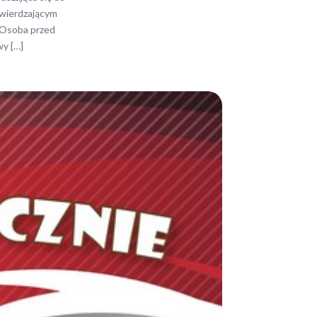
twierdzającym
 Osoba przed
wy […]