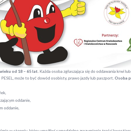
wieku od 18 – 65 lat
. Każda osoba zgłaszająca się do oddawania krwi l
PESEL, może to być dowód osobisty, prawo jazdy lub paszport.
Osoba p
łek,
dzającym oddanie,
ym oddanie,
iśmie w stopniu, który umożliwi samodzielne zrozumienie treści kwestiona