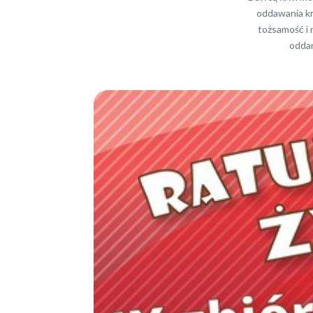
oddawania kr
tożsamość i
oddan