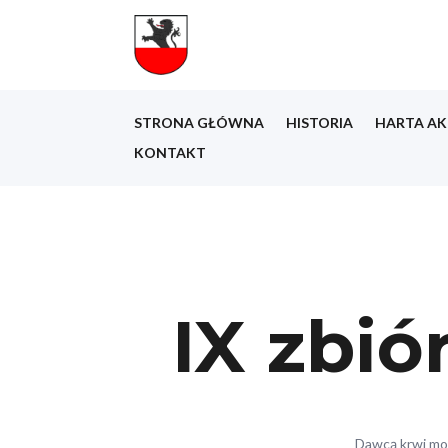
STRONA GŁÓWNA
HISTORIA
HARTA AK
KONTAKT
IX zbi
Dawcą krwi moż