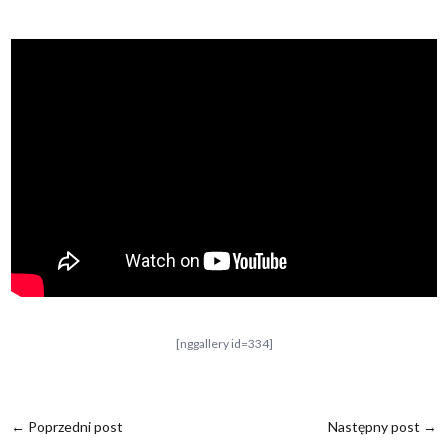
[nggallery id=334]
←
Poprzedni post
Następny post
→