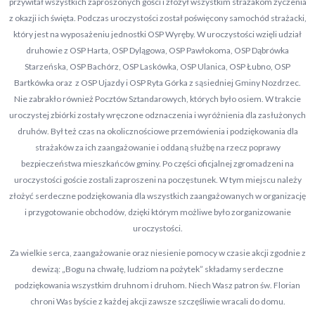
przywitał wszystkich zaproszonych gości i złożył wszystkim strażakom życzenia
z okazji ich święta. Podczas uroczystości został poświęcony samochód strażacki,
który jest na wyposażeniu jednostki OSP Wyręby. W uroczystości wzięli udział
druhowie z OSP Harta, OSP Dylągowa, OSP Pawłokoma, OSP Dąbrówka
Starzeńska, OSP Bachórz, OSP Laskówka, OSP Ulanica, OSP Łubno, OSP
Bartkówka oraz z OSP Ujazdy i OSP Ryta Górka z sąsiedniej Gminy Nozdrzec.
Nie zabrakło również Pocztów Sztandarowych, których było osiem. W trakcie
uroczystej zbiórki zostały wręczone odznaczenia i wyróżnienia dla zasłużonych
druhów. Był też czas na okolicznościowe przemówienia i podziękowania dla
strażaków za ich zaangażowanie i oddaną służbę na rzecz poprawy
bezpieczeństwa mieszkańców gminy. Po części oficjalnej zgromadzeni na
uroczystości goście zostali zaproszeni na poczęstunek. W tym miejscu należy
złożyć serdeczne podziękowania dla wszystkich zaangażowanych w organizację
i przygotowanie obchodów, dzięki którym możliwe było zorganizowanie
uroczystości.
Za wielkie serca, zaangażowanie oraz niesienie pomocy w czasie akcji zgodnie z
dewizą: „Bogu na chwałę, ludziom na pożytek” składamy serdeczne
podziękowania wszystkim druhnom i druhom. Niech Wasz patron św. Florian
chroni Was byście z każdej akcji zawsze szczęśliwie wracali do domu.