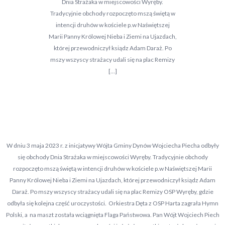
Dnia Strażaka w miejscowości Wyręby.
Tradycyjnie obchody rozpoczęto mszą świętą w
intencji druhów w kościele p.w Naświętszej
Marii Panny Królowej Nieba i Ziemi na Ujazdach,
której przewodniczył ksiądz Adam Daraż. Po
mszy wszyscy strażacy udali się na plac Remizy
[…]
W dniu 3 maja 2023 r. z inicjatywy Wójta Gminy Dynów Wojciecha Piecha odbyły
się obchody Dnia Strażaka w miejscowości Wyręby. Tradycyjnie obchody
rozpoczęto mszą świętą w intencji druhów w kościele p.w Naświętszej Marii
Panny Królowej Nieba i Ziemi na Ujazdach, której przewodniczył ksiądz Adam
Daraż. Po mszy wszyscy strażacy udali się na plac Remizy OSP Wyręby, gdzie
odbyła się kolejna część uroczystości. Orkiestra Dęta z OSP Harta zagrała Hymn
Polski, a na maszt została wciągnięta Flaga Państwowa. Pan Wójt Wojciech Piech