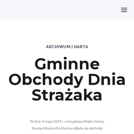
ARCHIWUM
|
HARTA
Gminne
Obchody Dnia
Strażaka
W dniu 3 maja 2023 r. z inicjatywy Wójta Gminy
Dynów Wojciecha Piecha odbyły się obchody