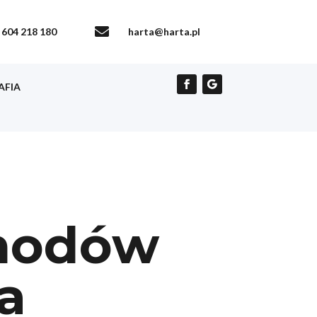

604 218 180
harta@harta.pl
AFIA
chodów
a