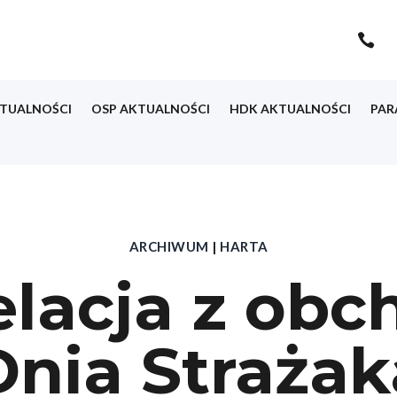

TUALNOŚCI
OSP AKTUALNOŚCI
HDK AKTUALNOŚCI
PAR
ARCHIWUM
|
HARTA
elacja z ob
Dnia Strażak