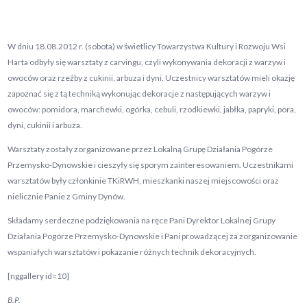
W dniu 18.08.2012 r. (sobota) w świetlicy Towarzystwa Kultury i Rozwoju Wsi
Harta odbyły się warsztaty z carvingu, czyli wykonywania dekoracji z warzyw i
owoców oraz rzeźby z cukinii, arbuza i dyni. Uczestnicy warsztatów mieli okazję
zapoznać się z tą techniką wykonując dekoracje z następujących warzyw i
owoców: pomidora, marchewki, ogórka, cebuli, rzodkiewki, jabłka, papryki, pora,
dyni, cukinii i arbuza.
Warsztaty zostały zorganizowane przez Lokalną Grupę Działania Pogórze
Przemysko-Dynowskie i cieszyły się sporym zainteresowaniem. Uczestnikami
warsztatów były członkinie TKiRWH, mieszkanki naszej miejscowości oraz
nielicznie Panie z Gminy Dynów.
Składamy serdeczne podziękowania na ręce Pani Dyrektor Lokalnej Grupy
Działania Pogórze Przemysko-Dynowskie i Pani prowadzącej za zorganizowanie
wspaniałych warsztatów i pokazanie różnych technik dekoracyjnych.
[nggallery id=10]
B.P.