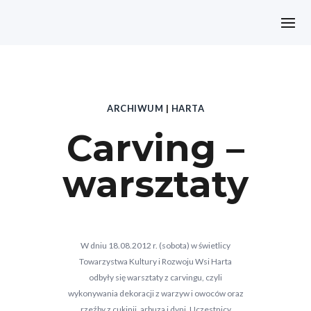
ARCHIWUM
|
HARTA
Carving –
warsztaty
W dniu 18.08.2012 r. (sobota) w świetlicy
Towarzystwa Kultury i Rozwoju Wsi Harta
odbyły się warsztaty z carvingu, czyli
wykonywania dekoracji z warzyw i owoców oraz
rzeźby z cukinii, arbuza i dyni. Uczestnicy