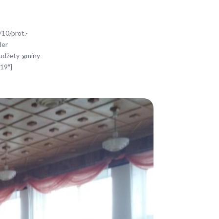
/10/prot.-
der
budżety-gminy-
19″]