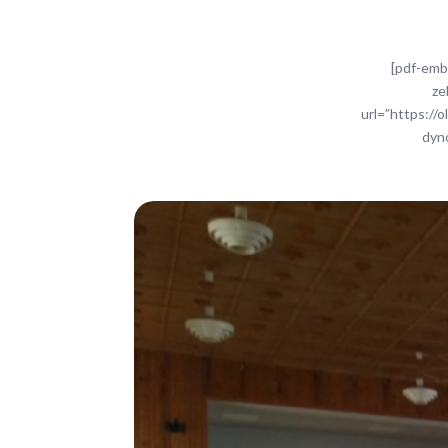
[pdf-embe
ze
url=”https://
dyn