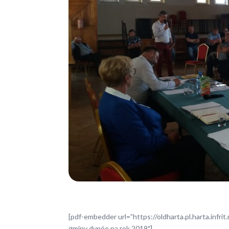
[pdf-embedder url=”https://oldharta.pl.harta.inf
gminy dynóe na rok 2019″]