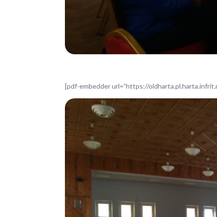
[pdf-embedder url=”https://oldharta.pl.harta.infrit