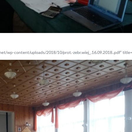
.net/wp-content/uploads/2018/10/prot.-zebr.wiej_.16.09.2018..pdf” title=”