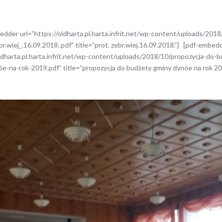
dder url=”https://oldharta.pl.harta.infrit.net/wp-content/uploads/2018
br.wiej_.16.09.2018..pdf” title=”prot. zebr.wiej.16.09.2018.”] [pdf-embed
oldharta.pl.harta.infrit.net/wp-content/uploads/2018/10/propozycja-do-
óe-na-rok-2019.pdf” title=”propozycja do budżety gminy dynóe na rok 20