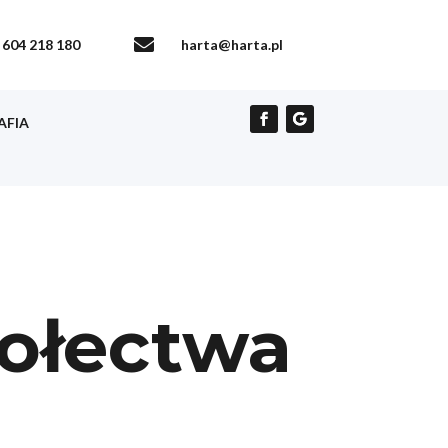

604 218 180
harta@harta.pl
AFIA
sołectwa