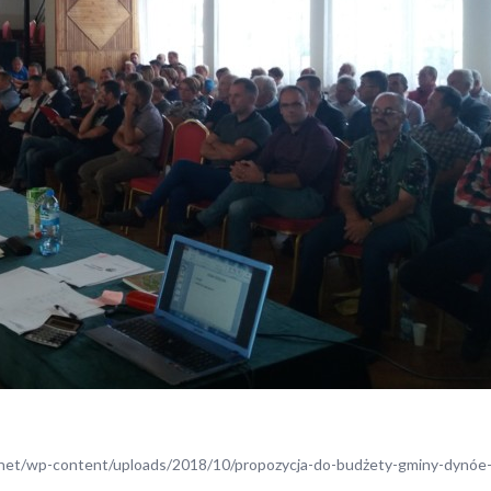
rit.net/wp-content/uploads/2018/10/propozycja-do-budżety-gminy-dynóe-