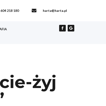

604 218 180
harta@harta.pl
AFIA
cie-żyj
”