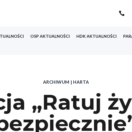

TUALNOŚCI
OSP AKTUALNOŚCI
HDK AKTUALNOŚCI
PAR
ARCHIWUM
|
HARTA
cja „Ratuj ży
bezpiecznie