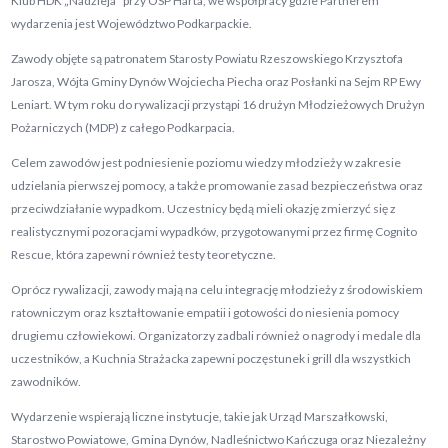
Klub HDK „Nadzieja” przy OSP Harta, we współpracy gdzie Partnerem
wydarzenia jest Województwo Podkarpackie.
Zawody objęte są patronatem Starosty Powiatu Rzeszowskiego Krzysztofa
Jarosza, Wójta Gminy Dynów Wojciecha Piecha oraz Posłanki na Sejm RP Ewy
Leniart. W tym roku do rywalizacji przystąpi 16 drużyn Młodzieżowych Drużyn
Pożarniczych (MDP) z całego Podkarpacia.
Celem zawodów jest podniesienie poziomu wiedzy młodzieży w zakresie
udzielania pierwszej pomocy, a także promowanie zasad bezpieczeństwa oraz
przeciwdziałanie wypadkom. Uczestnicy będą mieli okazję zmierzyć się z
realistycznymi pozoracjami wypadków, przygotowanymi przez firmę Cognito
Rescue, która zapewni również testy teoretyczne.
Oprócz rywalizacji, zawody mają na celu integrację młodzieży z środowiskiem
ratowniczym oraz kształtowanie empatii i gotowości do niesienia pomocy
drugiemu człowiekowi. Organizatorzy zadbali również o nagrody i medale dla
uczestników, a Kuchnia Strażacka zapewni poczęstunek i grill dla wszystkich
zawodników.
Wydarzenie wspierają liczne instytucje, takie jak Urząd Marszałkowski,
Starostwo Powiatowe, Gmina Dynów, Nadleśnictwo Kańczuga oraz Niezależny