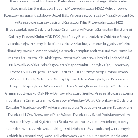
Rzeszowski Józef Jodłowski, Radni Powiatu Rzeszowskiego: Aleksander
Stochmal, Jan Sieńko, Ewa Hadam, Przewodniczący NSZZ Policjantów w
Rzeszowie aspirant sztabowy Józef Bąk, Wiceprzewodniczący NSZZ Policjantów
w Rzeszowie starszy aspirant Krzysztof Filip, Przewodniczący NZZ
Bieszczadzkiego Oddziału Straży Granicznej w Przemyślu kapitan Bartłomiej
Galanty, Prezes Klubu HDK PCK „Vita” przy Bieszczadzkim Oddziale Straży
Granicznej w Przemyślu kapitan Dariusz Szlachta, Generał brygady Związku
Piłsudczyków RP Tomasz Madej,Członek ZarząduKomitetu Budowy Pomnika
Marszałka Józefa Piłsudskiego w Rzeszowie Wacław Chmiel-Piechociński,
Pułkownik Wojska Polskiego w stanie spoczynku Henryk Zając, Honorowy
Prezes SHDK RP przy Rafinerii Jedlicze Julian Szmyt, Wójt Gminy Dynów
Wojciech Piech, Sekretarz Gminy Dynów Adam Warzybok, ks. Proboszcz
Bogdan Kupczyk, ks. Wikariusz Bartosz Gręda,Prezes Zarządu Oddziału
Gminnego Związku OSP RP w Dynowie Ryszard Sieńko, Prezes Stowarzyszenia
nad Starym Cmentarzem w Rzeszowie Wiesław Walat, Członkowie Oddziału
Związku Piłsudczyków RP w Harcie na czele z Prezesem Arturem Szczutkiem,
Dyrektor I LO w Rzeszowie Piotr Wanat, Dyrektorzy Szkół Podstawowych w
Harcie: Krzysztof Kędzierski i Beata Hadam wraz z nauczycielami, poczty
sztandarowe: NZZ Bieszczadzkiego Oddziału Straży Granicznej w Przemyślu,
Oddziału Ochotniczej Kawalerii w barwach 20 pułku ułanów im. Króla Jana III