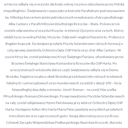
w Harcie odbyły się uroczyste obchody setnej rocznicy odzyskania przez Polskę
niepodległości. Świętowanie rozpoczęto w kościele Parafialnym pod wezwaniem
św. Mikołaja koncertem pieśni patriotycznych w wykonaniu chóru parafialnego
Alba Cantans z Parafii Miłosierdzia Bożego Rzeszów – Biała. Po koncercie
została odprawiona uroczysta Mszą św. w intencji Ojczyzny oraz za tych, którzy
oddali życie za wolną Polskę. Mszę św. Odprawił i wygłosił kazanie ks. Proboszcz
Bogdan Kupczyk. Do świątyni przybyły Poczty Sztandarowe różnych formacji a
całą oprawę uświetniła Orkiestra Dęta OSP Harta oraz chór Alba Cantans. W
czasie Mszy św. został poświęcony Krzyż Świętego Floriana, ufundowany przez
Bractwo Świętego Stanisława Komandoria Rzeszów dla OSP Harta. Po
uroczystościach w kościele dalsza część świętowania odbyła się w Domu
Strażaka. Najpierw na placu obok Strażaka przedstawiciele różnych środowisk
lokalnych i samorządowych oraz mundurowych zasadzili z okazji 100 – lecia
Niepodległej dwa dęby o imieniu: Józef i Roman – na cześć Marszałka
Piłsudskiego i Romana Dmowskiego. Po wprowadzeniu Pocztów Sztandarowych
na salę, został odśpiewany Hymn Państwowy przy wtórze Orkiestry Dętej OSP
Harta. Następnie Sołtys Wsi Harta Maria Pałac powitała wszystkich przybyłych
mieszkańców oraz zaproszonych gości. Swoją obecnością zaszczycili nas:
Członek Zarządu Województwa Podkarpackiego Stanisław Kruczek, Starosta