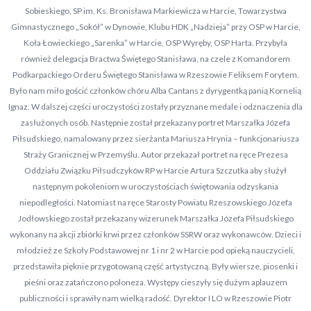
Sobieskiego, SP im. Ks. Bronisława Markiewicza w Harcie, Towarzystwa
Gimnastycznego „Sokół” w Dynowie, Klubu HDK „Nadzieja” przy OSP w Harcie,
Koła Łowieckiego „Sarenka” w Harcie, OSP Wyręby, OSP Harta. Przybyła
również delegacja Bractwa Świętego Stanisława, na czele z Komandorem
Podkarpackiego Orderu Świętego Stanisława w Rzeszowie Feliksem Forytem.
Było nam miło gościć członków chóru Alba Cantans z dyrygentką panią Kornelią
Ignaz. W dalszej części uroczystości zostały przyznane medale i odznaczenia dla
zasłużonych osób. Następnie został przekazany portret Marszałka Józefa
Piłsudskiego, namalowany przez sierżanta Mariusza Hrynia – funkcjonariusza
Straży Granicznej w Przemyślu. Autor przekazał portret na ręce Prezesa
Oddziału Związku Piłsudczyków RP w Harcie Artura Szczutka aby służył
następnym pokoleniom w uroczystościach świętowania odzyskania
niepodległości. Natomiast na ręce Starosty Powiatu Rzeszowskiego Józefa
Jodłowskiego został przekazany wizerunek Marszałka Józefa Piłsudskiego
wykonany na akcji zbiórki krwi przez członków SSRW oraz wykonawców. Dzieci i
młodzież ze Szkoły Podstawowej nr 1 i nr 2 w Harcie pod opieką nauczycieli,
przedstawiła pięknie przygotowaną część artystyczną. Były wiersze, piosenki i
pieśni oraz zatańczono poloneza. Występy cieszyły się dużym aplauzem
publiczności i sprawiły nam wielką radość. Dyrektor I LO w Rzeszowie Piotr