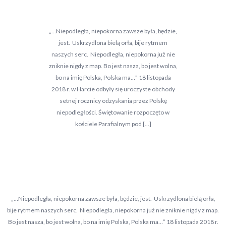
„…Niepodległa, niepokorna zawsze była, będzie,
jest. Uskrzydlona bielą orła, bije rytmem
naszych serc. Niepodległa, niepokorna już nie
zniknie nigdy z map. Bo jest nasza, bo jest wolna,
bo na imię Polska, Polska ma…” 18 listopada
2018 r. w Harcie odbyły się uroczyste obchody
setnej rocznicy odzyskania przez Polskę
niepodległości. Świętowanie rozpoczęto w
kościele Parafialnym pod […]
„…Niepodległa, niepokorna zawsze była, będzie, jest. Uskrzydlona bielą orła,
bije rytmem naszych serc. Niepodległa, niepokorna już nie zniknie nigdy z map.
Bo jest nasza, bo jest wolna, bo na imię Polska, Polska ma…” 18 listopada 2018 r.