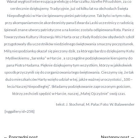
Wanat wygłosił interesującą prelekcję o Marszałku Józefie Piłsudskim, za co
serdecznie dziękujemy. Tradycyjnie, już od kilku lat na obchodach Święta
Niepodległości w Harcie śpiewamy pieśni patriotyczne. Tak było i w tym roku,
przy akompaniamencie akordeonisty pana Edwarda Laski uczestnicy z radością
śpiewali znane utwory patriotyczne a na koniec została odśpiewana Rota. Panie z
Towarzystwa Kultury i Rozwoju Wsi Harta oraz z Rady Rodziców obydwóch szkół
przygotowały dla uczestników niedzielnego świętowania smaczny poczęstunek.
Miłą niespodzianką okazał się pieczony dzik, za którego bardzo dziękujemy Kołu
Myśliwskiemu „Sarenka” w Harcie , a szczególne podziękowanie kierujemy do
pana Piotra Hadama. Pięknie dziękujemy tym wszystkim, którzy w jakikolwiek
sposób przyczynili się do zorganizowania tego świętowania. Cieszymy się, że tak
dużo mieszkańców Harty wzięło udział w tej, jakże ważnej uroczystości „100 –
lecia Naszej Niepodległej”. Składamy podziękowanie zaproszonym gościom,
którzy zechcieli spędzić w Harcie, naszej „Małej Ojczyźnie” swój czas.
tekst: J. Stochmal, M. Pałac Foto: W. Balawender
[nggallery id=258]
←
Poprzedni post
Następny post
→